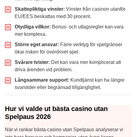
Skattepliktiga vinster:
Vinster från casinon utanför
EU/EES beskattas med 30 procent.
Otydliga villkor:
Bonus- och uttagsregler kan vara
mer komplexa.
Större eget ansvar:
Färre verktyg för spelgränser
ökar risken för överdrivet spel.
Svårare tvister:
Det kan vara mer komplicerat att
driva ärenden vid problem.
Långsammare support:
Kundtjänst kan ha längre
svarstider eller begränsad tillgänglighet.
Hur vi valde ut bästa casino utan
Spelpaus 2026
När vi rankar bästa casino utan Spelpaus analyserar vi