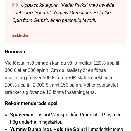
Upptäck kategorin “Vader Picks” med utvalda
spel som sticker ut. Yummy Dumplings Hold the
Spin from Gamzix är en personlig favorit.
Insidertips
Bonusen
Vid första insättningen kan du välja mellan 120% upp till
300 € eller 330 spinn. Om du istället gör en första
insättning på över 500 € får du VIP-status direkt, med
100% upp till 2 000 € samt 150 spinn. Välkomstpaketet
sträcker sig över de 10 första insättningarna.
Rekommenderade spel
Spaceman:
Instant Win-spel från Pragmatic Play med
hög underhållningsfaktor.
Yummy Dumplings Hold the Spin:
Humoristiskt tema