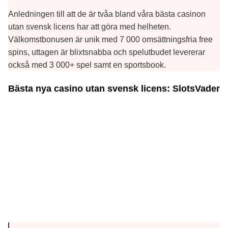
Anledningen till att de är tvåa bland våra bästa casinon
utan svensk licens har att göra med helheten.
Välkomstbonusen är unik med 7 000 omsättningsfria free
spins, uttagen är blixtsnabba och spelutbudet levererar
också med 3 000+ spel samt en sportsbook.
Bästa nya casino utan svensk licens: SlotsVader