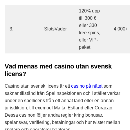
120% upp
till 300 €
eller 330
3.
SlotsVader
4 000+
free spins,
eller VIP-
paket
Vad menas med casino utan svensk
licens?
Casino utan svensk licens är ett
casino på nätet
som
saknar tillstånd från Spelinspektionen och i stället verkar
under en spellicens från ett annat land eller en annan
jurisdiktion, till exempel Malta, Estland eller Curacao.
Dessa casinon följer andra regler kring bonusar,
spelansvar, verifiering, betalningar och hur tvister mellan
spelare och operatörer hanteras.