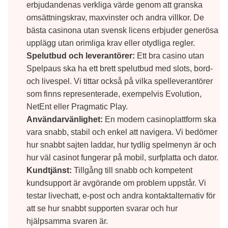
erbjudandenas verkliga värde genom att granska
omsättningskrav, maxvinster och andra villkor. De
bästa casinona utan svensk licens erbjuder generösa
upplägg utan orimliga krav eller otydliga regler.
Spelutbud och leverantörer:
Ett bra casino utan
Spelpaus ska ha ett brett spelutbud med slots, bord-
och livespel. Vi tittar också på vilka spelleverantörer
som finns representerade, exempelvis Evolution,
NetEnt eller Pragmatic Play.
Användarvänlighet:
En modern casinoplattform ska
vara snabb, stabil och enkel att navigera. Vi bedömer
hur snabbt sajten laddar, hur tydlig spelmenyn är och
hur väl casinot fungerar på mobil, surfplatta och dator.
Kundtjänst:
Tillgång till snabb och kompetent
kundsupport är avgörande om problem uppstår. Vi
testar livechatt, e-post och andra kontaktalternativ för
att se hur snabbt supporten svarar och hur
hjälpsamma svaren är.