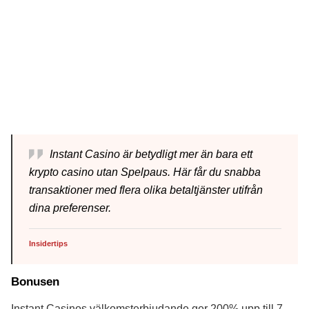
Instant Casino är betydligt mer än bara ett
krypto casino utan Spelpaus. Här får du snabba
transaktioner med flera olika betaltjänster utifrån
dina preferenser.
Insidertips
Bonusen
Instant Casinos välkomsterbjudande ger 200% upp till 7