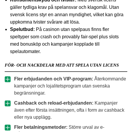
gäller tydliga krav på spelansvar och klagomål. Utan
svensk licens styr en annan myndighet, vilket kan göra
uppkomna tvister svårare att lösa.
Spelutbud:
På casinon utan spelpaus finns fler
speltyper som crash och provably fair-spel plus slots
med bonusköp och kampanjer kopplade till
spelautomater.
FÖR- OCH NACKDELAR MED ATT SPELA UTAN LICENS
Fler erbjudanden och VIP-program:
Återkommande
kampanjer och lojalitetsprogram utan svenska
begränsningar.
Cashback och reload-erbjudanden:
Kampanjer
även efter första insättningen, ofta i form av cashback
eller nya upplägg.
Fler betalningsmetoder:
Större urval av e-