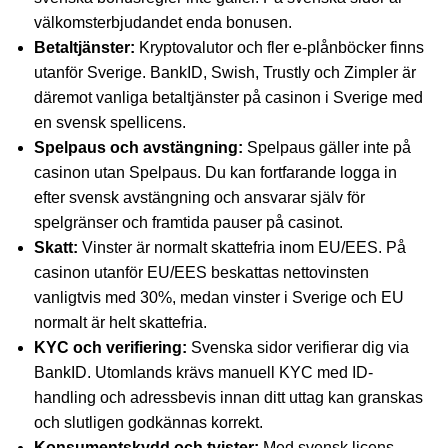
välkomsterbjudandet enda bonusen.
Betaltjänster:
Kryptovalutor och fler e-plånböcker finns
utanför Sverige. BankID, Swish, Trustly och Zimpler är
däremot vanliga betaltjänster på casinon i Sverige med
en svensk spellicens.
Spelpaus och avstängning:
Spelpaus gäller inte på
casinon utan Spelpaus. Du kan fortfarande logga in
efter svensk avstängning och ansvarar själv för
spelgränser och framtida pauser på casinot.
Skatt:
Vinster är normalt skattefria inom EU/EES. På
casinon utanför EU/EES beskattas nettovinsten
vanligtvis med 30%, medan vinster i Sverige och EU
normalt är helt skattefria.
KYC och verifiering:
Svenska sidor verifierar dig via
BankID. Utomlands krävs manuell KYC med ID-
handling och adressbevis innan ditt uttag kan granskas
och slutligen godkännas korrekt.
Konsumentskydd och tvister:
Med svensk licens