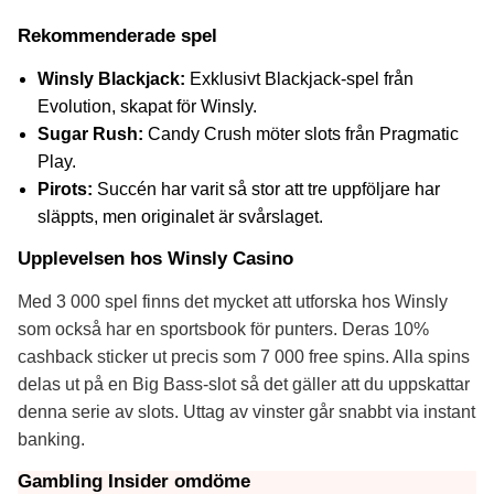
Rekommenderade spel
Winsly Blackjack:
Exklusivt Blackjack-spel från
Evolution, skapat för Winsly.
Sugar Rush:
Candy Crush möter slots från Pragmatic
Play.
Pirots:
Succén har varit så stor att tre uppföljare har
släppts, men originalet är svårslaget.
Upplevelsen hos Winsly Casino
Med 3 000 spel finns det mycket att utforska hos Winsly
som också har en sportsbook för punters. Deras 10%
cashback sticker ut precis som 7 000 free spins. Alla spins
delas ut på en Big Bass-slot så det gäller att du uppskattar
denna serie av slots. Uttag av vinster går snabbt via instant
banking.
Gambling Insider omdöme