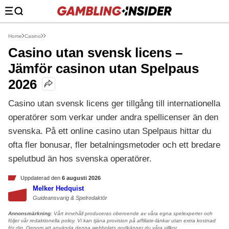
Home
Casino
Casino utan svensk licens –
Jämför casinon utan Spelpaus
2026
Casino utan svensk licens ger tillgång till internationella
operatörer som verkar under andra spellicenser än den
svenska. På ett online casino utan Spelpaus hittar du
ofta fler bonusar, fler betalningsmetoder och ett bredare
spelutbud än hos svenska operatörer.
Uppdaterad den
6 augusti 2026
Melker Hedquist
Guideansvarig & Spelredaktör
Annonsmärkning
: Vårt innehåll produceras oberoende av våra egna spelexperter och
följer vår redaktionella policy. Vi kan tjäna provision på affiliate-länkar utan extra kostnad
för dig. Genom att använda denna webbplats godkänner du våra villkor.