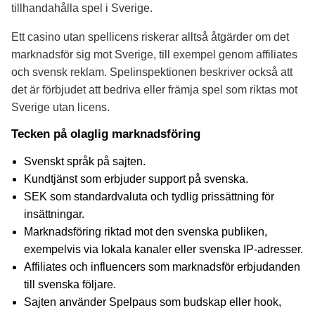
tillhandahålla spel i Sverige.
Ett casino utan spellicens riskerar alltså åtgärder om det
marknadsför sig mot Sverige, till exempel genom affiliates
och svensk reklam. Spelinspektionen beskriver också att
det är förbjudet att bedriva eller främja spel som riktas mot
Sverige utan licens.
Tecken på olaglig marknadsföring
Svenskt språk på sajten.
Kundtjänst som erbjuder support på svenska.
SEK som standardvaluta och tydlig prissättning för
insättningar.
Marknadsföring riktad mot den svenska publiken,
exempelvis via lokala kanaler eller svenska IP-adresser.
Affiliates och influencers som marknadsför erbjudanden
till svenska följare.
Sajten använder Spelpaus som budskap eller hook,