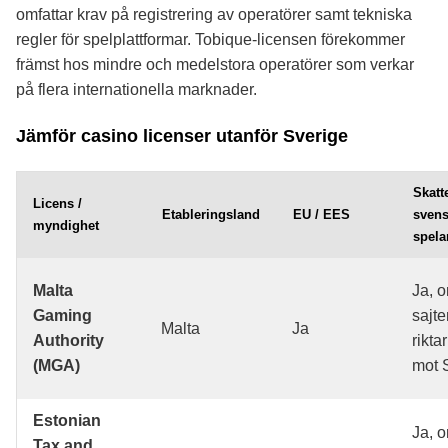
omfattar krav på registrering av operatörer samt tekniska
regler för spelplattformar. Tobique-licensen förekommer
främst hos mindre och medelstora operatörer som verkar
på flera internationella marknader.
Jämför casino licenser utanför Sverige
Skatte
Licens /
Etableringsland
EU / EES
sven
myndighet
spela
Malta
Ja, 
Gaming
sajte
Malta
Ja
Authority
riktar
(MGA)
mot 
Estonian
Ja, 
Tax and