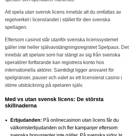
Att spela utan svensk licens innebär att du omfattas av
regelverket i licenslandet i stället för den svenska
spellagen.
Eftersom casinot står utanför svenska licenssystemet
gäller inte heller självavstängningsregistret Spelpaus. Det
innebär att spelare som har stängt av sig från svenska
operatörer fortfarande kan registrera konto hos
internationella aktörer. Samtidigt ligger ansvaret för
spelgränser, pauser och valet av ett licensierat casino i
större utsträckning på spelaren själv.
Med vs utan svensk licens: De största
skillnaderna
Erbjudanden:
På onlinecasinon utan licens får du
välkomsterbjudanden och fler kampanjer eftersom
svenska bonusregler inte gäller. På svenska sidor är