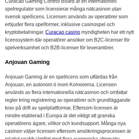
Curacao Gaming Control Board är en internationell
spelregulator som licensierar många nätcasinon utan
svensk spellicens. Licensen används av operatörer som
erbjuder flera spelformer, inklusive casinospel och
kryptobetalningar.
Curacao casino
myndigheten har ett nytt
licenssystem där operatörer ansöker om B2C-licenser för
spelverksamhet och B2B-licenser för leverantörer.
Anjouan Gaming
Anjouan Gaming är en spellicens som utfärdas från
Anjouan, en autonom ö inom Komorerna. Licensen
används av flera internationella nätcasinon och omfattar
regler kring registrering av operatörer och grundläggande
krav på drift av spelplattformar. Eftersom licensen är
mindre etablerad i Europa är det viktigt att granska
operatörens ägare, villkor och kundsupport. Många nya
casinon väljer licensen eftersom ansökningsprocessen är
relativt snabb jämfört med flera europeiska alternativ.