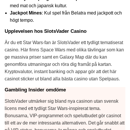
med mat och japansk kultur.
Jackpot Mines
: Kul spel från Belatra med jackpott och
högt tempo.
Upplevelsen hos SlotsVader Casino
Är du ett Star Wars-fan är SlotsVader ett tydligt tematiserat
casino. Här finns Space Wars med olika tävlingar som kan
ge massiva priser samt en Galaxy Map där du kan
genomföra utmaningar och röra dig framåt på kartan.
Kryptovalutor, instant banking och appar gör att det här
casinot sticker ut bland alla bästa casino utan Spelpaus.
Gambling Insider omdöme
SlotsVader utmärker sig bland nya casinon utan svensk
licens med ett tydligt Star Wars-inspirerat tema.
Bonusarna, VIP-programmet och spelutbudet gör casinot
till ett av de mer intressanta alternativen. Det går snabbt att